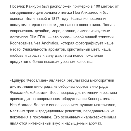
Поселок Кайнури был расположен примерно в 100 метрах от
сегодняшнего центрального пляжа Неа Анхиалос и был
основан Вели-пашой в 1817 году. Название поселения
послужило вдохновением для нашего нового вина. Лозы в
современном дизайне, море, солнце, символизируемые
логотипом DIMITRA, — это образы новой винной этикетки
Кооператива Nea Anchialos, которая фотографирует наше
место. Уникальность ароматов, кристальный цвет, наша
любовь и страсть к вину дают нам новое поколение
продуктов с более высоким уровнем качества.
«Ципуро Фессалиан» является результатом многократной
дистилляции винограда из отборных сортов винограда
Фессалийской земли. Весь процесс дистилляции и розлива
происходит на современном оборудовании Кооператива в
Неа-Агиалос-Волос с использованием лучших материалов,
местных трав и традиционных рецептов, передаваемых из
поколения в поколение. Его особенными характеристиками
являются интенсивный вкус и насыщенный аромат.