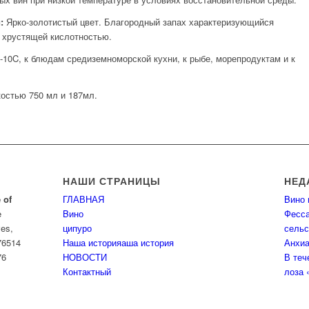
:
Ярко-золотистый цвет. Благородный запах характеризующийся
 хрустящей кислотностью.
-10C, к блюдам средиземноморской кухни, к рыбе, морепродуктам и к
остью 750 мл и 187мл.
НАШИ СТРАНИЦЫ
НЕД
 of
ГЛАВНАЯ
Βино 
e
Bино
Фесса
ves,
ципуро
сельс
76514
Наша историяаша история
Анхиа
76
НОВОСТИ
В теч
Контактный
лоза 