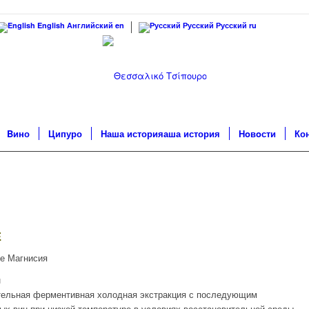
English
Английский
en
Русский
Русский
ru
Bино
Ципуро
Наша историяаша история
Нoвoсти
Ко
Е
е Магнисия
н
ельная ферментивная холодная экстракция с последующим
х вин при низкой температуре в условиях восстановительной среды.