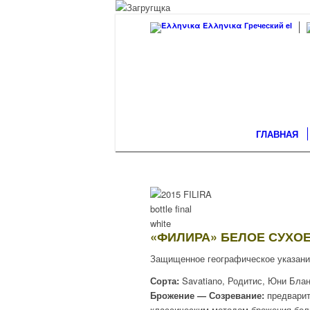
Ελληνικα
Греческий
el
ГЛАВНАЯ
«ФИЛИРА» БЕЛОЕ СУХО
Защищенное географическое указани
Сорта:
Savatiano, Родитис, Юни Бла
Брожение — Созревание:
предварит
классическим методом брожения белы