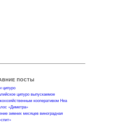
АВНИЕ ПОСТЫ
и ципуро
лийское ципуро выпускаемое
кохозяйственным кооперативом Неа
лос «Диметра»
ение зимних месяцев виноградная
«спит»